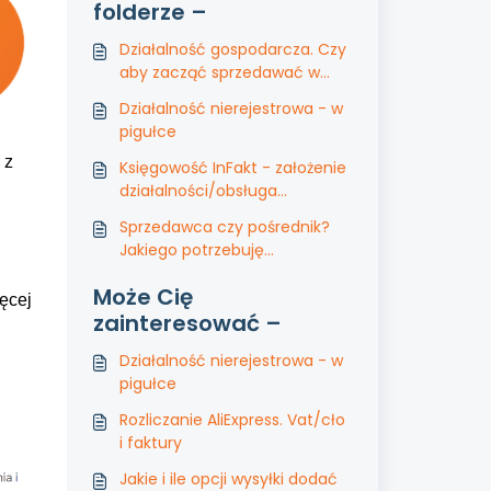
folderze –
Działalność gospodarcza. Czy
aby zacząć sprzedawać w
Internecie trzeba ją mieć? Co
Działalność nierejestrowa - w
z działalnością założoną za
pigułce
granicą?
 z
Księgowość InFakt - założenie
działalności/obsługa
księgowości
Sprzedawca czy pośrednik?
Jakiego potrzebuję
regulaminu?
Może Cię
ęcej
zainteresować –
Działalność nierejestrowa - w
pigułce
Rozliczanie AliExpress. Vat/cło
i faktury
Jakie i ile opcji wysyłki dodać