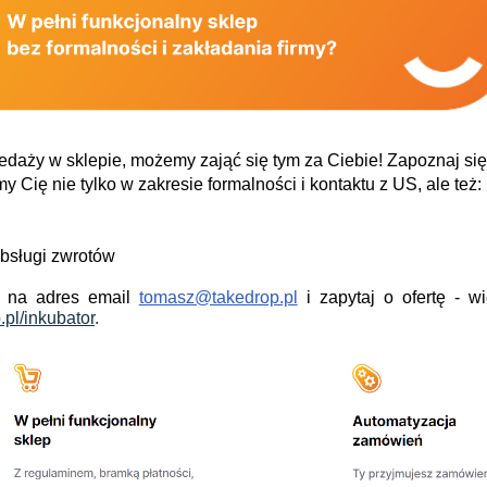
rzedaży w sklepie, możemy zająć się tym za Ciebie!
Zapoznaj się
y Cię nie tylko w zakresie formalności i kontaktu z US, ale też:
obsługi zwrotów
ę na adres email
tomasz@takedrop.pl
i zapytaj o ofertę
- wi
p.pl/inkubator
.