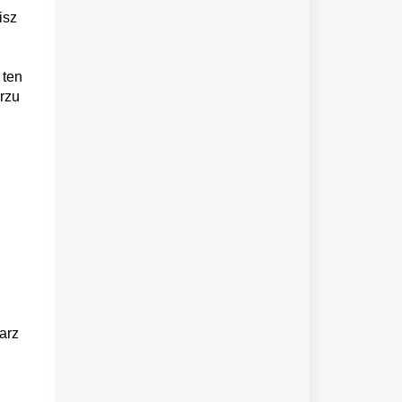
isz
 ten
arzu
arz