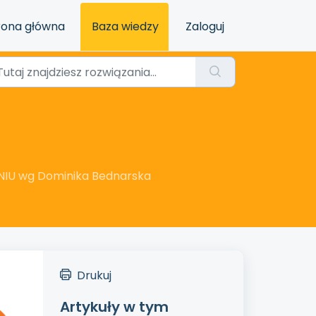
rona główna
Baza wiedzy
Zaloguj
DNIU wg Dominika Bednarska
Drukuj
Artykuły w tym