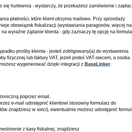
e się hurtownia - wystarczy, że przekażesz zamówienie i zapłac
a płatności, które klient otrzyma mailowo. Przy sprzedaży
ieje obowiązek fiskalizacji (wystawiania paragonów, więcej na
e na wyraźne żądanie klienta - gdy zaznaczy tę opcję na formul
ypadku prośby klienta - jesteś zobligowany(a) do wystawienia
by fizycznej lub faktury VAT, jeżeli jesteś VAT-owcem, a osoba
 możesz wygenerować dzięki integracji z
BaseLinker
.
roniczną poprzez email.
przez e-mail udostępnić klientowi stosowny formularz do
tów znajdziesz w sieci), ewentualnie możesz udostępnić formul
zwolnienie z kasy fiskalnej, znajdziesz