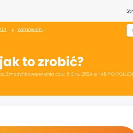
St
wienia
Zamówienia. Płatności. Rozliczenia.
jak to zrobić?
a, Zmodyfikowano dnia czw, 5 Gru, 2024 o 1:48 PO POŁU