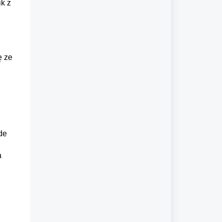
ik z
ę ze
de
a