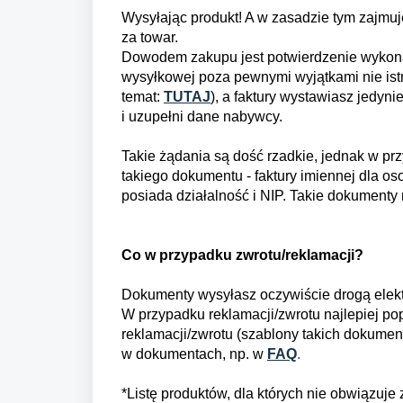
Wysyłając produkt! A w zasadzie tym zajmuj
za towar.
Dowodem zakupu jest potwierdzenie wykonani
wysyłkowej poza pewnymi wyjątkami nie istn
temat:
TUTAJ
), a faktury wystawiasz jedyni
i uzupełni dane nabywcy.
Takie żądania są dość rzadkie, jednak w prz
takiego dokumentu - faktury imiennej dla oso
posiada działalność i NIP. Takie dokumenty
Co w przypadku zwrotu/reklamacji?
Dokumenty wysyłasz oczywiście drogą elekt
W przypadku reklamacji/zwrotu najlepiej po
reklamacji/zwrotu
(szablony takich dokumen
w dokumentach, np. w
FAQ
.
*Listę produktów, dla których nie obwiązuje 