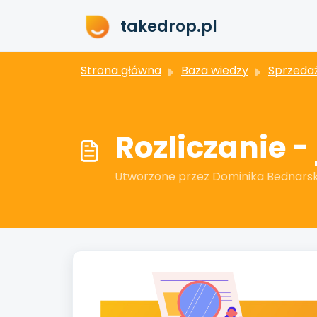
Przejdź do głównej treści
takedrop.pl
Strona główna
Baza wiedzy
Sprzedaż i zamó
Rozliczanie - 
Utworzone przez Dominika Bednarsk