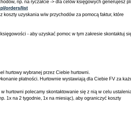
ychodów, np. na ryczałcie -> dla celów księgowych generujesz pl
pl/orders/list
asz koszty uzyskania w/w przychodów za pomocą faktur, które
księgowości - aby uzyskać pomoc w tym zakresie skontaktuj si
l hurtowy wybranej przez Ciebie hurtowni.
onanie płatności. Hurtownie wystawiają dla Ciebie FV za każ
w hurtowni polecamy skontaktowanie się z nią w celu ustaleni
p. 1x na 2 tygodnie, 1x na miesiąc), aby ograniczyć koszty