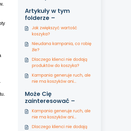
w.
Artykuły w tym
folderze –
oty
Jak zwiększyć wartość
koszyka?
Nieudana kampania, co robię
źle?
a
Dlaczego klienci nie dodają
produktów do koszyka?
Kampania generuje ruch, ale
nie ma koszyków ani
.
sprzedaży
Może Cię
tu.
zainteresować –
Kampania generuje ruch, ale
nie ma koszyków ani
sprzedaży
Dlaczego klienci nie dodają