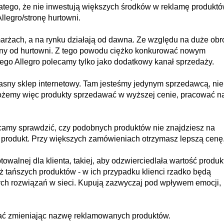
dlatego, że nie inwestują większych środków w reklamę produktó
llegro/stronę hurtowni.
arżach, a na rynku działają od dawna. Ze względu na duże obr
ny od hurtowni. Z tego powodu ciężko konkurować nowym
ego Allegro polecamy tylko jako dodatkowy kanał sprzedaży.
sny sklep internetowy. Tam jesteśmy jedynym sprzedawcą, nie
ożemy więc produkty sprzedawać w wyższej cenie, pracować n
ecamy sprawdzić, czy podobnych produktów nie znajdziesz na
 produkt. Przy większych zamówieniach otrzymasz lepszą cenę
walnej dla klienta, takiej, aby odzwierciedlała wartość produk
 tańszych produktów - w ich przypadku klienci rzadko będą
ch rozwiązań w sieci. Kupują zazwyczaj pod wpływem emocji,
ać zmieniając nazwę reklamowanych produktów.