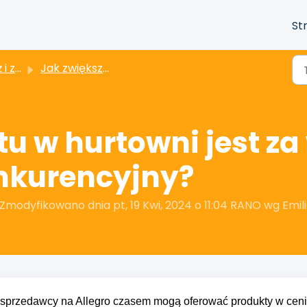
St
wienia
Jak zwiększyć sprzedaż?
u w hurtowni jest za
kurencyjny?
modyfikowano dnia pt, 19 Kwi, 2024 o 11:04 RANO wg Emil
 sprzedawcy na Allegro czasem mogą oferować produkty w cen