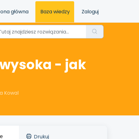
rona główna
Baza wiedzy
Zaloguj
 wysoka - jak
ia Kowal
Drukuj
ie