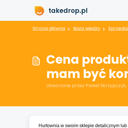
Przejdź do głównej treści
takedrop.pl
Strona główna
Baza wiedzy
Sprzedaż i zamó
Cena produkt
mam być kon
Utworzone przez Paweł Skrzypczyk, Z
Hurtownia w swoim sklepie detalicznym lub